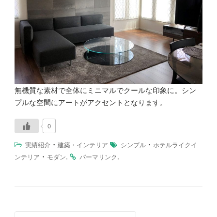
無機質な素材で全体にミニマルでクールな印象に。シン
プルな空間にアートがアクセントとなります。
0
・
・
実績紹介
建築・インテリア
シンプル
ホテルライクイ
・
.
.
ンテリア
モダン
パーマリンク