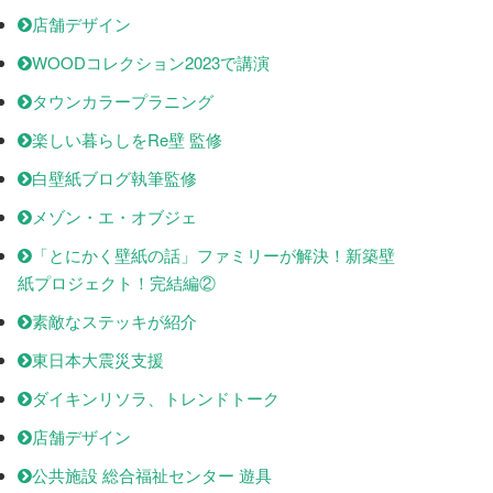
店舗デザイン
WOODコレクション2023で講演
タウンカラープラニング
楽しい暮らしをRe壁 監修
白壁紙ブログ執筆監修
メゾン・エ・オブジェ
「とにかく壁紙の話」ファミリーが解決！新築壁
紙プロジェクト！完結編②
素敵なステッキが紹介
東日本大震災支援
ダイキンリソラ、トレンドトーク
店舗デザイン
公共施設 総合福祉センター 遊具