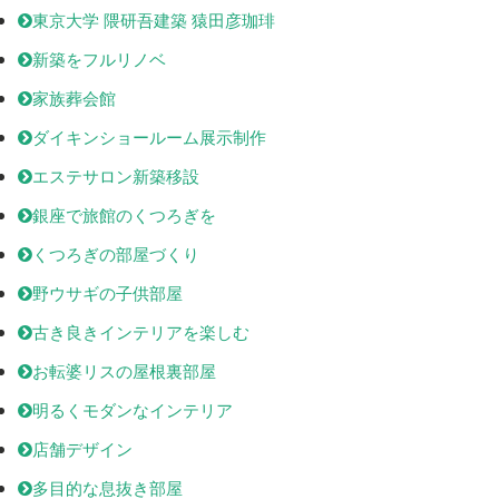
東京大学 隈研吾建築 猿田彦珈琲
新築をフルリノベ
家族葬会館
ダイキンショールーム展示制作
エステサロン新築移設
銀座で旅館のくつろぎを
くつろぎの部屋づくり
野ウサギの子供部屋
古き良きインテリアを楽しむ
お転婆リスの屋根裏部屋
明るくモダンなインテリア
店舗デザイン
多目的な息抜き部屋