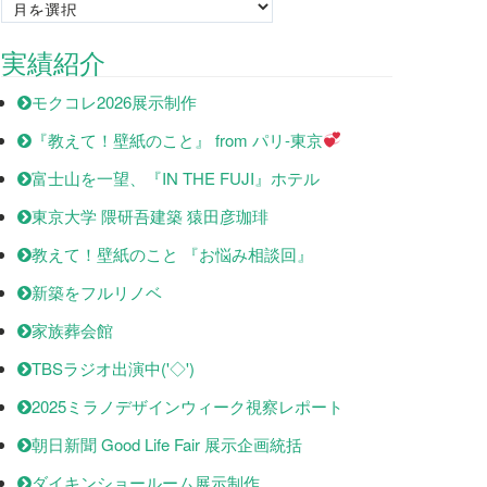
Monthly
archives
実績紹介
モクコレ2026展示制作
『教えて！壁紙のこと』 from パリ-東京
富士山を一望、『IN THE FUJI』ホテル
東京大学 隈研吾建築 猿田彦珈琲
教えて！壁紙のこと 『お悩み相談回』
新築をフルリノベ
家族葬会館
TBSラジオ出演中('◇')ゞ
2025ミラノデザインウィーク視察レポート
朝日新聞 Good Life Fair 展示企画統括
ダイキンショールーム展示制作