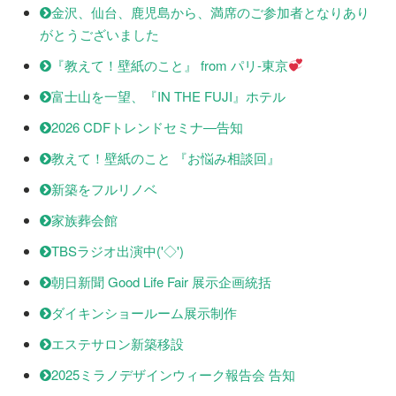
金沢、仙台、鹿児島から、満席のご参加者となりあり
がとうございました
『教えて！壁紙のこと』 from パリ-東京
富士山を一望、『IN THE FUJI』ホテル
2026 CDFトレンドセミナ―告知
教えて！壁紙のこと 『お悩み相談回』
新築をフルリノベ
家族葬会館
TBSラジオ出演中('◇')ゞ
朝日新聞 Good Life Fair 展示企画統括
ダイキンショールーム展示制作
エステサロン新築移設
2025ミラノデザインウィーク報告会 告知