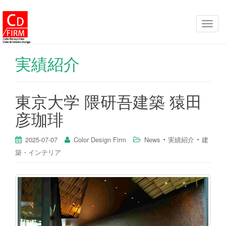
ナ
ビ
ゲ
実績紹介
ー
シ
ョ
東京大学 隈研吾建築 猿田
ン
彦珈琲
を
切
・
・
り
2025-07-07
Color Design Firm
News
実績紹介
建
替
築・インテリア
え