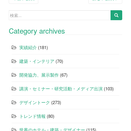
稿
検
ナ
索:
ビ
Category archives
ゲ
ー
実績紹介
(181)
シ
建築・インテリア
(70)
ョ
開発協力、展示製作
(67)
ン
講演・セミナー・研究活動・メディア出演
(103)
デザイントーク
(273)
トレンド情報
(80)
世界のホテル・建築・デザイナー
(115)