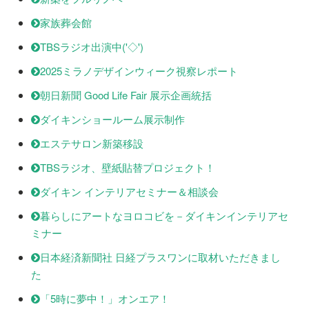
家族葬会館
TBSラジオ出演中('◇')ゞ
2025ミラノデザインウィーク視察レポート
朝日新聞 Good Life Fair 展示企画統括
ダイキンショールーム展示制作
エステサロン新築移設
TBSラジオ、壁紙貼替プロジェクト！
ダイキン インテリアセミナー＆相談会
暮らしにアートなヨロコビを－ダイキンインテリアセ
ミナー
日本経済新聞社 日経プラスワンに取材いただきまし
た
「5時に夢中！」オンエア！