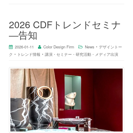
2026 CDFトレンドセミナ
―告知
・
2026-01-11
Color Design Firm
News
デザイントー
・
・
ク
トレンド情報
講演・セミナー・研究活動・メディア出演