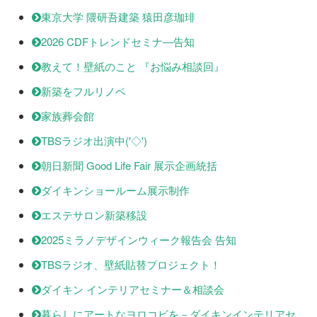
東京大学 隈研吾建築 猿田彦珈琲
2026 CDFトレンドセミナ―告知
教えて！壁紙のこと 『お悩み相談回』
新築をフルリノベ
家族葬会館
TBSラジオ出演中('◇')ゞ
朝日新聞 Good Life Fair 展示企画統括
ダイキンショールーム展示制作
エステサロン新築移設
2025ミラノデザインウィーク報告会 告知
TBSラジオ、壁紙貼替プロジェクト！
ダイキン インテリアセミナー＆相談会
暮らしにアートなヨロコビを－ダイキンインテリアセ