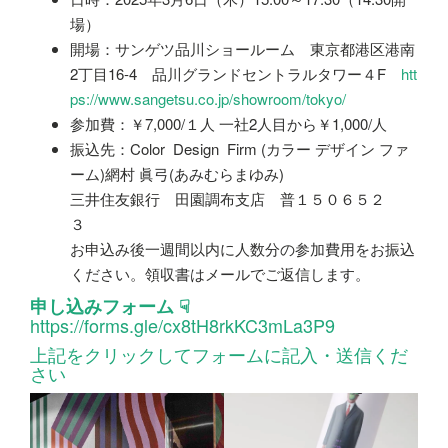
場）
開場：サンゲツ品川ショールーム 東京都港区港南
2丁目16‐4 品川グランドセントラルタワー４F
htt
ps://www.sangetsu.co.jp/showroom/tokyo/
参加費：￥7,000/１人 一社2人目から￥1,000/人
振込先：Color Design Firm (カラー デザイン ファ
ーム)網村 眞弓(あみむらまゆみ)
三井住友銀行 田園調布支店 普１５０６５２
３
お申込み後一週間以内に人数分の参加費用をお振込
ください。領収書はメールでご返信します。
申し込みフォーム ☟
https://forms.gle/cx8tH8rkKC3mLa3P9
上記をクリックしてフォームに記入・送信くだ
さい