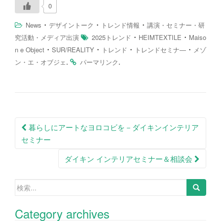
0
・
・
・
News
デザイントーク
トレンド情報
講演・セミナー・研
・
・
究活動・メディア出演
2025トレンド
HEIMTEXTILE
Maiso
・
・
・
・
n e Object
SUR/REALITY
トレンド
トレンドセミナ―
メゾ
.
.
ン・エ・オブジェ
パーマリンク
投
暮らしにアートなヨロコビを－ダイキンインテリア
稿
セミナー
ナ
ダイキン インテリアセミナー＆相談会
ビ
検
ゲ
索:
ー
Category archives