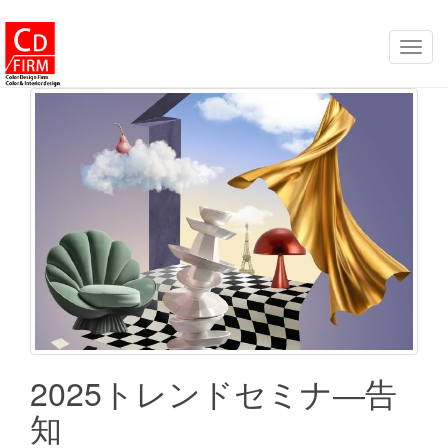
ナ
ビ
ゲ
ー
シ
ョ
ン
を
切
り
替
え
2025トレンドセミナ―告
知