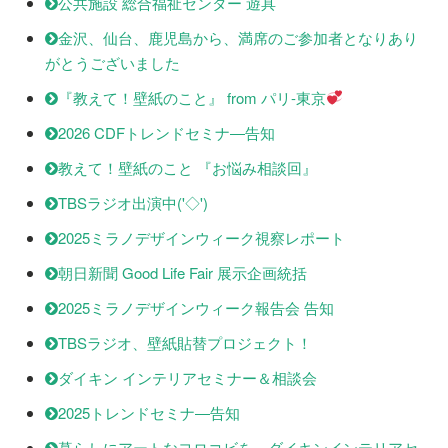
公共施設 総合福祉センター 遊具
金沢、仙台、鹿児島から、満席のご参加者となりあり
がとうございました
『教えて！壁紙のこと』 from パリ-東京
2026 CDFトレンドセミナ―告知
教えて！壁紙のこと 『お悩み相談回』
TBSラジオ出演中('◇')ゞ
2025ミラノデザインウィーク視察レポート
朝日新聞 Good Life Fair 展示企画統括
2025ミラノデザインウィーク報告会 告知
TBSラジオ、壁紙貼替プロジェクト！
ダイキン インテリアセミナー＆相談会
2025トレンドセミナ―告知
暮らしにアートなヨロコビを－ダイキンインテリアセ