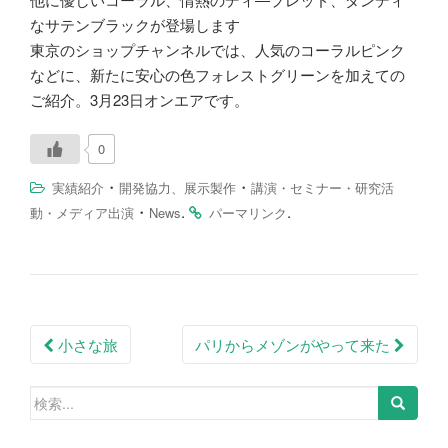
なサテンブラックが登場します
東京のショップチャンネルでは、人気のコーラルピンク
などに、新たに安心の色フォレストグリーンを加えての
ご紹介。3月23日オンエアです。
0
・
・
実績紹介
開発協力、展示製作
講演・セミナー・研究活
・
.
.
動・メディア出演
News
パーマリンク
投
小さな旅
パリからメゾンがやって来た
稿
検
ナ
索:
ビ