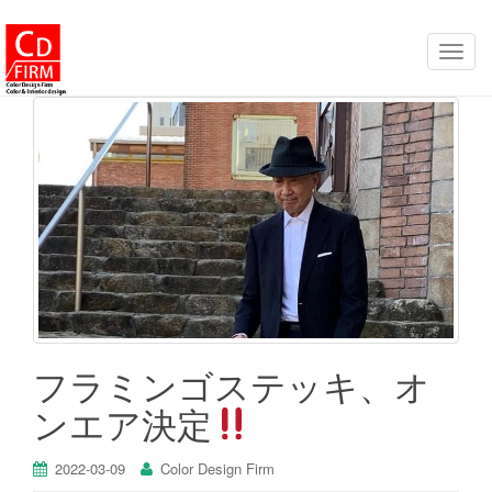
ナ
ビ
ゲ
ー
シ
ョ
ン
を
切
り
替
え
フラミンゴステッキ、オ
ンエア決定
2022-03-09
Color Design Firm