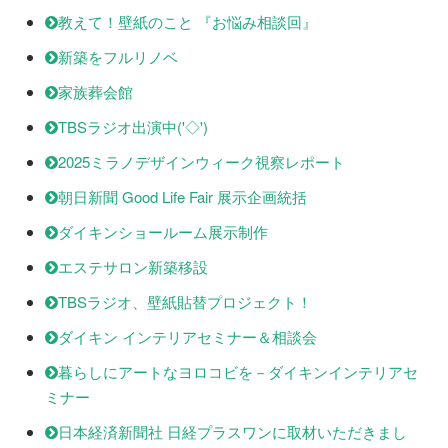
教えて！壁紙のこと 『お悩み相談回』
新築をフルリノベ
家族葬会館
TBSラジオ出演中('◇')ゞ
2025ミラノデザインウィーク視察レポート
朝日新聞 Good Life Fair 展示企画統括
ダイキンショールーム展示制作
エステサロン新築移設
TBSラジオ、壁紙貼替プロジェクト！
ダイキン インテリアセミナー＆相談会
暮らしにアートなヨロコビを－ダイキンインテリアセ
ミナー
日本経済新聞社 日経プラスワンに取材いただきまし