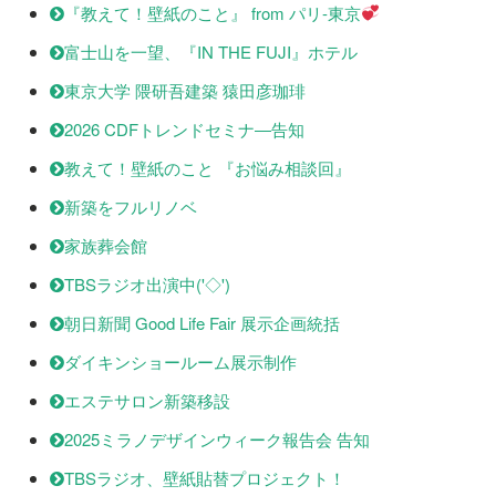
『教えて！壁紙のこと』 from パリ-東京
富士山を一望、『IN THE FUJI』ホテル
東京大学 隈研吾建築 猿田彦珈琲
2026 CDFトレンドセミナ―告知
教えて！壁紙のこと 『お悩み相談回』
新築をフルリノベ
家族葬会館
TBSラジオ出演中('◇')ゞ
朝日新聞 Good Life Fair 展示企画統括
ダイキンショールーム展示制作
エステサロン新築移設
2025ミラノデザインウィーク報告会 告知
TBSラジオ、壁紙貼替プロジェクト！