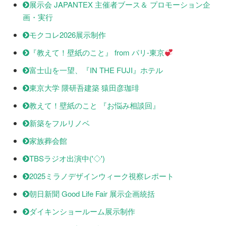
展示会 JAPANTEX 主催者ブース＆ プロモーション企
画・実行
モクコレ2026展示制作
『教えて！壁紙のこと』 from パリ-東京
富士山を一望、『IN THE FUJI』ホテル
東京大学 隈研吾建築 猿田彦珈琲
教えて！壁紙のこと 『お悩み相談回』
新築をフルリノベ
家族葬会館
TBSラジオ出演中('◇')ゞ
2025ミラノデザインウィーク視察レポート
朝日新聞 Good Life Fair 展示企画統括
ダイキンショールーム展示制作