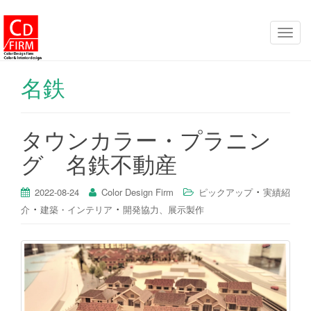
ナ
ビ
ゲ
名鉄
ー
シ
ョ
タウンカラー・プラニン
ン
グ 名鉄不動産
を
切
・
り
2022-08-24
Color Design Firm
ピックアップ
実績紹
・
・
替
介
建築・インテリア
開発協力、展示製作
え