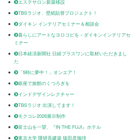
エステサロン新築移設
TBSラジオ、壁紙貼替プロジェクト！
ダイキン インテリアセミナー＆相談会
暮らしにアートなヨロコビを－ダイキンインテリアセ
ミナー
日本経済新聞社 日経プラスワンに取材いただきまし
た
「5時に夢中！」オンエア！
銀座で旅館のくつろぎを
インドデザインレクチャー
TBSラジオ 出演してます！
モクコレ2026展示制作
富士山を一望、『IN THE FUJI』ホテル
東京大学 隈研吾建築 猿田彦珈琲