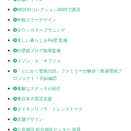
WOODコレクション2023で講演
外観カラーデザイン
タウンカラープラニング
楽しい暮らしをRe壁 監修
白壁紙ブログ執筆監修
メゾン・エ・オブジェ
「とにかく壁紙の話」ファミリーが解決！新築壁紙プ
ロジェクト！完結編②
素敵なステッキが紹介
東日本大震災支援
ダイキンリソラ、トレンドトーク
店舗デザイン
公共施設 総合福祉センター 遊具