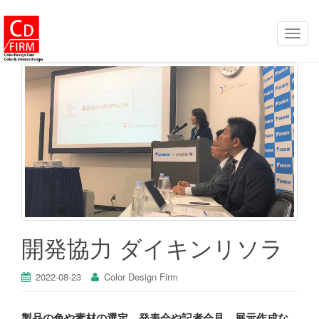
ナ
ビ
ゲ
ー
シ
ョ
ン
を
切
り
替
え
開発協力 ダイキンリソラ
2022-08-23
Color Design Firm
製品の色や素材の選定、発表会や記者会見、展示作成な