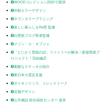
WOODコレクション2023で講演
外観カラーデザイン
タウンカラープラニング
楽しい暮らしをRe壁 監修
白壁紙ブログ執筆監修
メゾン・エ・オブジェ
「とにかく壁紙の話」ファミリーが解決！新築壁紙プ
ロジェクト！完結編②
素敵なステッキが紹介
東日本大震災支援
ダイキンリソラ、トレンドトーク
店舗デザイン
公共施設 総合福祉センター 遊具