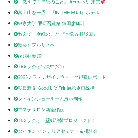
『教えて！壁紙のこと』 from パリ-東京
富士山を一望、『IN THE FUJI』ホテル
東京大学 隈研吾建築 猿田彦珈琲
教えて！壁紙のこと 『お悩み相談回』
新築をフルリノベ
家族葬会館
TBSラジオ出演中('◇')ゞ
2025ミラノデザインウィーク視察レポート
朝日新聞 Good Life Fair 展示企画統括
ダイキンショールーム展示制作
エステサロン新築移設
TBSラジオ、壁紙貼替プロジェクト！
ダイキン インテリアセミナー＆相談会