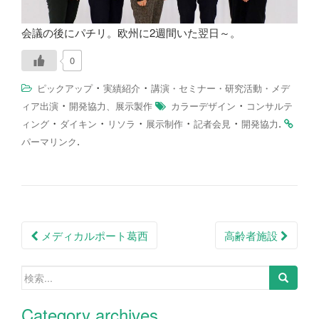
会議の後にパチリ。欧州に2週間いた翌日～。
0
・
・
ピックアップ
実績紹介
講演・セミナー・研究活動・メデ
・
・
ィア出演
開発協力、展示製作
カラーデザイン
コンサルテ
・
・
・
・
・
.
ィング
ダイキン
リソラ
展示制作
記者会見
開発協力
.
パーマリンク
投
メディカルポート葛西
高齢者施設
稿
検
ナ
索:
ビ
Category archives