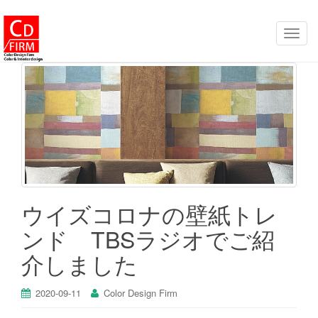
ナ
ビ
ゲ
ー
シ
ョ
ン
を
切
り
ウイズコロナの壁紙トレ
替
ンド TBSラジオでご紹
え
介しました
2020-09-11
Color Design Firm