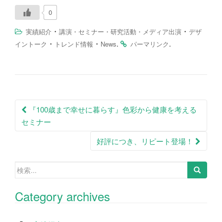
0
・
・
実績紹介
講演・セミナー・研究活動・メディア出演
デザ
・
・
.
.
イントーク
トレンド情報
News
パーマリンク
投
『100歳まで幸せに暮らす』色彩から健康を考える
稿
セミナー
ナ
好評につき、リピート登場！
ビ
検
ゲ
索:
ー
Category archives
シ