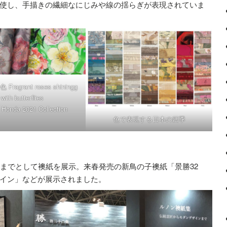
使し、手描きの繊細なにじみや線の揺らぎが表現されていま
ragrant roses shiningg
with butterflies
Honda 2021 Collection
色で表現する日本の四季
ンまでとして襖紙を展示。来春発売の新鳥の子襖紙「景勝32
イン」などが展示されました。