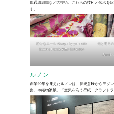
風通織組織などの技術。これらの技術と伝承を駆
す。
静かなエール Always by your side
光と香りの色 F
Sumiko Honda 2020 Collection
Sumiko 
ルノン
創業90年を迎えたルノンは、伝統意匠からモダ
集」や織物襖紙。「空気を洗う壁紙 クラフトラ