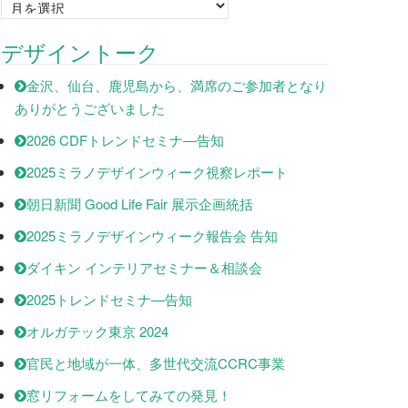
Monthly
archives
デザイントーク
金沢、仙台、鹿児島から、満席のご参加者となり
ありがとうございました
2026 CDFトレンドセミナ―告知
2025ミラノデザインウィーク視察レポート
朝日新聞 Good Life Fair 展示企画統括
2025ミラノデザインウィーク報告会 告知
ダイキン インテリアセミナー＆相談会
2025トレンドセミナ―告知
オルガテック東京 2024
官民と地域が一体、多世代交流CCRC事業
窓リフォームをしてみての発見！