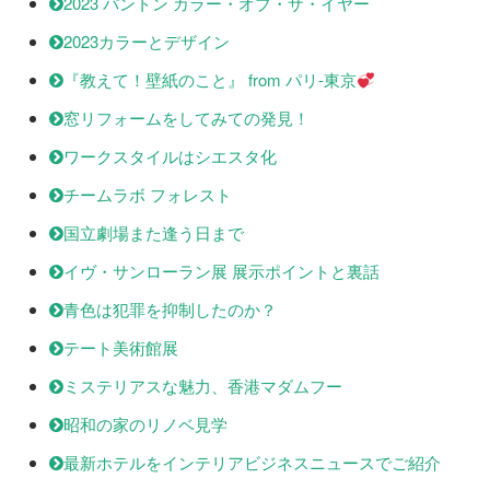
2023 パントン カラー・オブ・ザ・イヤー
2023カラーとデザイン
『教えて！壁紙のこと』 from パリ-東京
窓リフォームをしてみての発見！
ワークスタイルはシエスタ化
チームラボ フォレスト
国立劇場また逢う日まで
イヴ・サンローラン展 展示ポイントと裏話
青色は犯罪を抑制したのか？
テート美術館展
ミステリアスな魅力、香港マダムフー
昭和の家のリノベ見学
最新ホテルをインテリアビジネスニュースでご紹介