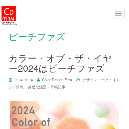
ナ
ビ
ゲ
ピーチファズ
ー
シ
ョ
カラー・オブ・ザ・イヤ
ン
ー2024はピーチファズ
を
切
・
り
2024-01-14
Color Design Firm
デザイントーク
トレ
・
替
ンド情報
身近な話題・寄稿記事
え