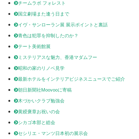
チームラボ フォレスト
国立劇場また逢う日まで
イヴ・サンローラン展 展示ポイントと裏話
青色は犯罪を抑制したのか？
テート美術館展
ミステリアスな魅力、香港マダムフー
昭和の家のリノベ見学
最新ホテルをインテリアビジネスニュースでご紹介
朝日新聞社Moovooに寄稿
木づかいクラブ勉強会
黄綬褒章お祝いの会
シカゴ本部と総会
セシリエ・マンツ日本初の展示会