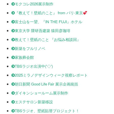
モクコレ2026展示制作
『教えて！壁紙のこと』 from パリ-東京
富士山を一望、『IN THE FUJI』ホテル
東京大学 隈研吾建築 猿田彦珈琲
教えて！壁紙のこと 『お悩み相談回』
新築をフルリノベ
家族葬会館
TBSラジオ出演中('◇')ゞ
2025ミラノデザインウィーク視察レポート
朝日新聞 Good Life Fair 展示企画統括
ダイキンショールーム展示制作
エステサロン新築移設
TBSラジオ、壁紙貼替プロジェクト！