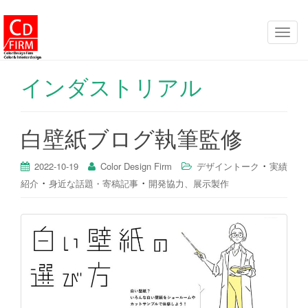
ナ
ビ
ゲ
インダストリアル
ー
シ
ョ
白壁紙ブログ執筆監修
ン
を
・
2022-10-19
Color Design Firm
デザイントーク
実績
切
・
・
紹介
身近な話題・寄稿記事
開発協力、展示製作
り
替
え