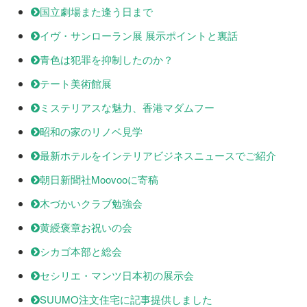
国立劇場また逢う日まで
イヴ・サンローラン展 展示ポイントと裏話
青色は犯罪を抑制したのか？
テート美術館展
ミステリアスな魅力、香港マダムフー
昭和の家のリノベ見学
最新ホテルをインテリアビジネスニュースでご紹介
朝日新聞社Moovooに寄稿
木づかいクラブ勉強会
黄綬褒章お祝いの会
シカゴ本部と総会
セシリエ・マンツ日本初の展示会
SUUMO注文住宅に記事提供しました