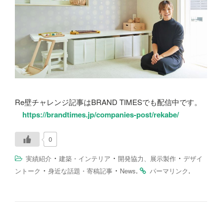
Re壁チャレンジ記事はBRAND TIMESでも配信中です。
https://brandtimes.jp/companies-post/rekabe/
0
・
・
・
実績紹介
建築・インテリア
開発協力、展示製作
デザイ
・
・
.
.
ントーク
身近な話題・寄稿記事
News
パーマリンク