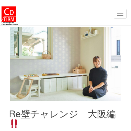
ナ
ビ
ゲ
ー
シ
ョ
ン
を
切
り
替
え
Re壁チャレンジ 大阪編