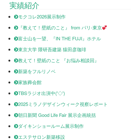
実績紹介
モクコレ2026展示制作
『教えて！壁紙のこと』 from パリ-東京
富士山を一望、『IN THE FUJI』ホテル
東京大学 隈研吾建築 猿田彦珈琲
教えて！壁紙のこと 『お悩み相談回』
新築をフルリノベ
家族葬会館
TBSラジオ出演中('◇')ゞ
2025ミラノデザインウィーク視察レポート
朝日新聞 Good Life Fair 展示企画統括
ダイキンショールーム展示制作
エステサロン新築移設