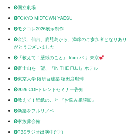
国立劇場
TOKYO MIDTOWN YAESU
モクコレ2026展示制作
金沢、仙台、鹿児島から、満席のご参加者となりあり
がとうございました
『教えて！壁紙のこと』 from パリ-東京
富士山を一望、『IN THE FUJI』ホテル
東京大学 隈研吾建築 猿田彦珈琲
2026 CDFトレンドセミナ―告知
教えて！壁紙のこと 『お悩み相談回』
新築をフルリノベ
家族葬会館
TBSラジオ出演中('◇')ゞ