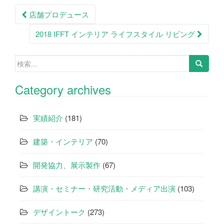
投
店舗プロデュース
稿
2018 IFFT インテリア ライフスタイル リビング
ナ
ビ
検
索:
ゲ
Category archives
ー
シ
実績紹介
(181)
ョ
建築・インテリア
(70)
ン
開発協力、展示製作
(67)
講演・セミナー・研究活動・メディア出演
(103)
デザイントーク
(273)