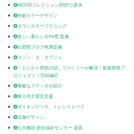
WOODコレクション2023で講演
外観カラーデザイン
タウンカラープラニング
楽しい暮らしをRe壁 監修
白壁紙ブログ執筆監修
メゾン・エ・オブジェ
「とにかく壁紙の話」ファミリーが解決！新築壁紙プ
ロジェクト！完結編②
素敵なステッキが紹介
東日本大震災支援
ダイキンリソラ、トレンドトーク
店舗デザイン
公共施設 総合福祉センター 遊具